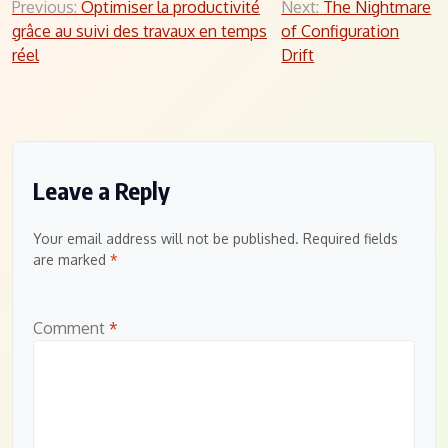
Post
Previous:
Optimiser la productivité
Next:
The Nightmare
grâce au suivi des travaux en temps
of Configuration
navigation
réel
Drift
Leave a Reply
Your email address will not be published.
Required fields
are marked
*
Comment
*