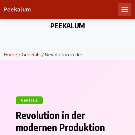
Peekalum
Men
Skip
PEEKALUM
to
content
Home
/
Generals
/ Revolution in der...
Generals
Revolution in der
modernen Produktion