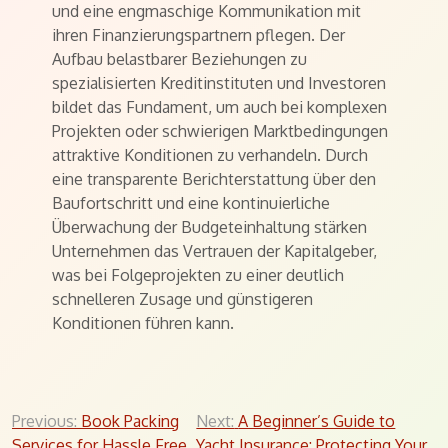
und eine engmaschige Kommunikation mit
ihren Finanzierungspartnern pflegen. Der
Aufbau belastbarer Beziehungen zu
spezialisierten Kreditinstituten und Investoren
bildet das Fundament, um auch bei komplexen
Projekten oder schwierigen Marktbedingungen
attraktive Konditionen zu verhandeln. Durch
eine transparente Berichterstattung über den
Baufortschritt und eine kontinuierliche
Überwachung der Budgeteinhaltung stärken
Unternehmen das Vertrauen der Kapitalgeber,
was bei Folgeprojekten zu einer deutlich
schnelleren Zusage und günstigeren
Konditionen führen kann.
Post
Previous:
Book Packing
Next:
A Beginner’s Guide to
Services for Hassle Free
Yacht Insurance: Protecting Your