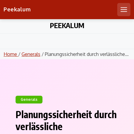
Peekalum
Men
Skip
PEEKALUM
to
content
Home
/
Generals
/ Planungssicherheit durch verlässliche...
Generals
Planungssicherheit durch
verlässliche