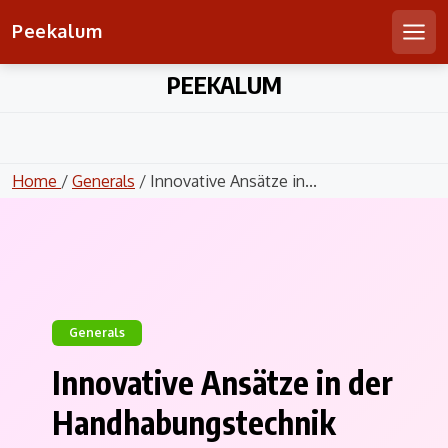
Peekalum
Men
Skip
PEEKALUM
to
content
Home
/
Generals
/ Innovative Ansätze in...
Generals
Innovative Ansätze in der
Handhabungstechnik