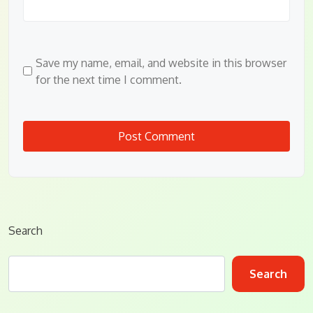
Save my name, email, and website in this browser
for the next time I comment.
Search
Search