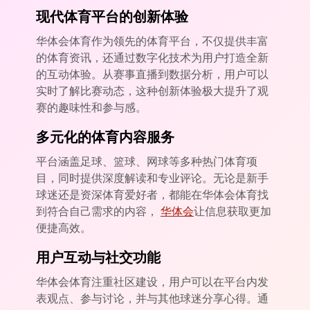
现代体育平台的创新体验
华体会体育作为领先的体育平台，不仅提供丰富
的体育资讯，还通过数字化技术为用户打造全新
的互动体验。从赛事直播到数据分析，用户可以
实时了解比赛动态，这种创新体验极大提升了观
赛的趣味性和参与感。
多元化的体育内容服务
平台涵盖足球、篮球、网球等多种热门体育项
目，同时提供深度解读和专业评论。无论是新手
球迷还是资深体育爱好者，都能在华体会体育找
到符合自己需求的内容，
华体会
让信息获取更加
便捷高效。
用户互动与社交功能
华体会体育注重社区建设，用户可以在平台内发
表观点、参与讨论，并与其他球迷分享心得。通