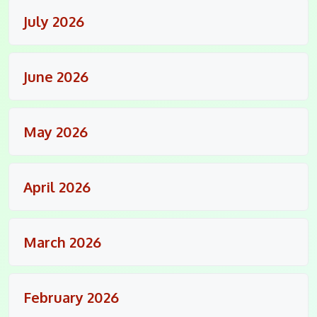
July 2026
June 2026
May 2026
April 2026
March 2026
February 2026