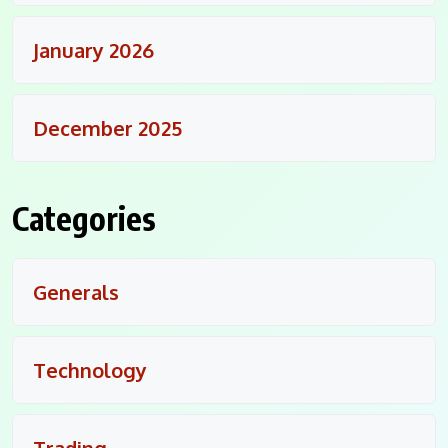
January 2026
December 2025
Categories
Generals
Technology
Trading