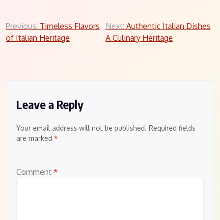
Post
Previous:
Timeless Flavors
Next:
Authentic Italian Dishes
of Italian Heritage
A Culinary Heritage
navigation
Leave a Reply
Your email address will not be published.
Required fields
are marked
*
Comment
*