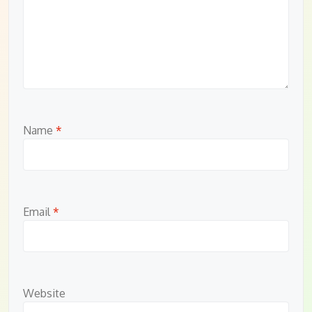
Name
*
Email
*
Website