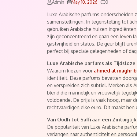
Comments
Admin
May 10, 2026
0
Luxe Arabische parfums onderscheiden z
samenstellingen. In tegenstelling tot li
gebruiken Arabische huizen ingrediënten
zijn geconcentreerd en gaan een leven lan
gastvrijheid en status. De geur blijft u
perfect bij speciale gelegenheden of dag
Luxe Arabische parfums als Tijdsloze
Waarom kiezen voor
ahmed al maghrib
identiteit. Deze parfums bevatten doorga
en verspreiden zich subtiel. Merken als
blend die mannelijk en vrouwelijk tegelijk
voldoende. De prijs is vaak hoog, maar de
rechtvaardigen elke euro. Dit maakt hen 
Van Oudh tot Saffraan een Zintuiglijk
De populariteit van Luxe Arabische parf
verlangen naar authenticiteit en persoonl