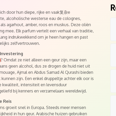
R
ich door hun diepe, rijke en vaak复杂e
chte, alcoholische westerse eau de colognes,
 als agarhout, amber, roos en muskus. Deze oliën
g mee. Elk parfum vertelt een verhaal van traditie,
renlang indrukwekkend om je heen hangen en past
elijks zelfvertrouwen.
 Investering
i
? Omdat ze niet alleen een geur zijn, maar een
ans geen alcohol, dus ze drogen de huid niet uit
 Amouage, Ajmal en Abdus Samad Al Qurashi bieden
 kunnen zijn. Een enkel druppeltje achter elk oor is
 kwaliteit, intensiteit en levensduur
geliefd bij kenners en verzamelaars wereldwijd.
e Reis
ums groeit snel in Europa. Steeds meer mensen
ijkheid in hun geur. Arabische huizen gebruiken