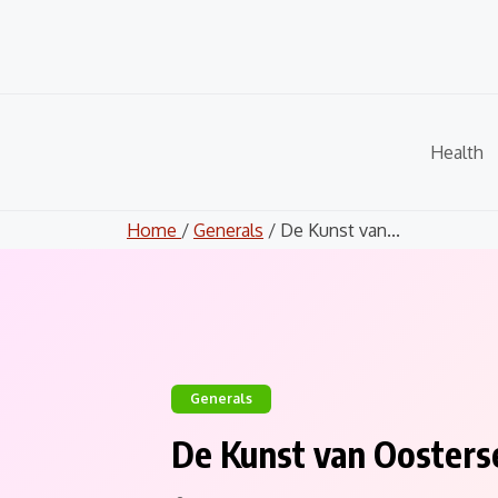
Skip
to
content
Health
Home
/
Generals
/ De Kunst van...
Generals
De Kunst van Oosters